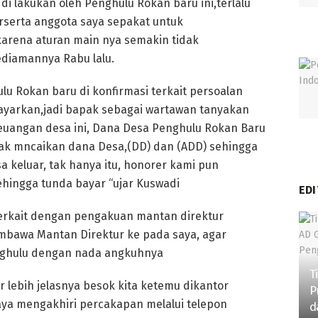
 di lakukan oleh Penghulu Rokan baru ini,terlalu
rserta anggota saya sepakat untuk
arena aturan main nya semakin tidak
ediamannya Rabu lalu.
lu Rokan baru di konfirmasi terkait persoalan
ayarkan,jadi bapak sebagai wartawan tanyakan
 keuangan desa ini, Dana Desa Penghulu Rokan Baru
idak mncaikan dana Desa,(DD) dan (ADD) sehingga
a keluar, tak hanya itu, honorer kami pun
hingga tunda bayar “ujar Kuswadi
EDI
erkait dengan pengakuan mantan direktur
awa Mantan Direktur ke pada saya, agar
nghulu dengan nada angkuhnya
T
lebih jelasnya besok kita ketemu dikantor
P
raya mengakhiri percakapan melalui telepon
d