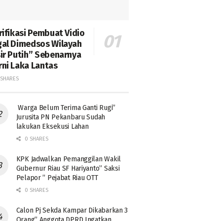
rifikasi Pembuat Vidio
al Dimedsos Wilayah
ir Putih” Sebenarnya
ni Laka Lantas
SHARES
Warga Belum Terima Ganti Rugi”
Jurusita PN Pekanbaru Sudah
lakukan Eksekusi Lahan
0 SHARES
KPK Jadwalkan Pemanggilan Wakil
Gubernur Riau SF Hariyanto” Saksi
Pelapor ” Pejabat Riau OTT
0 SHARES
Calon Pj Sekda Kampar Dikabarkan 3
Orang” Anggota DPRD Ingatkan