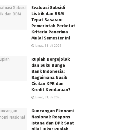
Evaluasi Subsidi
Listrik dan BBM
Tepat Sasaran:
Pemerintah Perketat
Kriteria Penerima
Mulai Semester Ini
Jumat, 31 Juli 2026
Rupiah Bergejolak
dan Suku Bunga
Bank Indonesia:
Bagaimana Nasib
Cicilan KPR dan
Kredit Kendaraan?
Jumat, 31 Juli 2026
Guncangan Ekonomi
Nasional: Respons
Istana dan DPR Saat
Nilai Tukar Rupiah