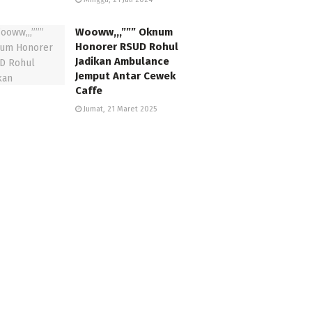
Wooww,,,””” Oknum
Honorer RSUD Rohul
Jadikan Ambulance
Jemput Antar Cewek
Caffe
Jumat, 21 Maret 2025