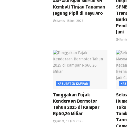
AKP Asdisyah Mursid SH
Dikp
Kembali Tinjau Tanaman
SPMB
Jagung Pipil di Kayu Aro
Tran
Berk
Kamis, 18 Juni 2026
Pend
Juni
Kamis
KABUPATEN KAMPAR
KAB
Tunggakan Pajak
Sekc
Kenderaan Bermotor
Huma
Tahun 2025 di Kampar
Toko
Rp60,26 Miliar
Tamb
Tarmi
Jumat, 12 Juni 2026
Cama