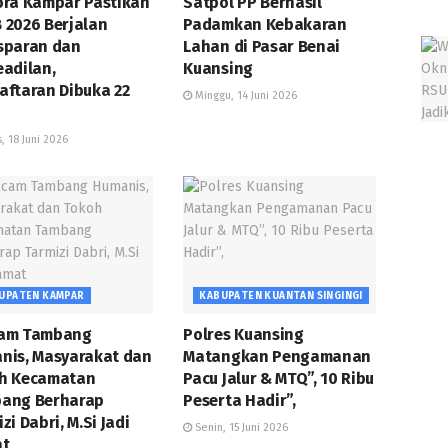
ora Kampar Pastikan
Satpol PP Berhasil
 2026 Berjalan
Padamkan Kebakaran
sparan dan
Lahan di Pasar Benai
eadilan,
Kuansing
aftaran Dibuka 22
Minggu, 14 Juni 2026
, 18 Juni 2026
UPATEN KAMPAR
KABUPATEN KUANTAN SINGINGI
am Tambang
Polres Kuansing
nis, Masyarakat dan
Matangkan Pengamanan
h Kecamatan
Pacu Jalur & MTQ”, 10 Ribu
ang Berharap
Peserta Hadir”,
zi Dabri, M.Si Jadi
Senin, 15 Juni 2026
t