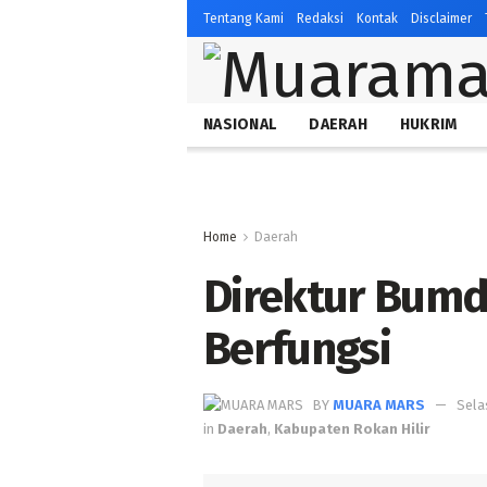
Tentang Kami
Redaksi
Kontak
Disclaimer
NASIONAL
DAERAH
HUKRIM
Home
Daerah
Direktur Bumd
Berfungsi
BY
MUARA MARS
Sela
in
Daerah
,
Kabupaten Rokan Hilir