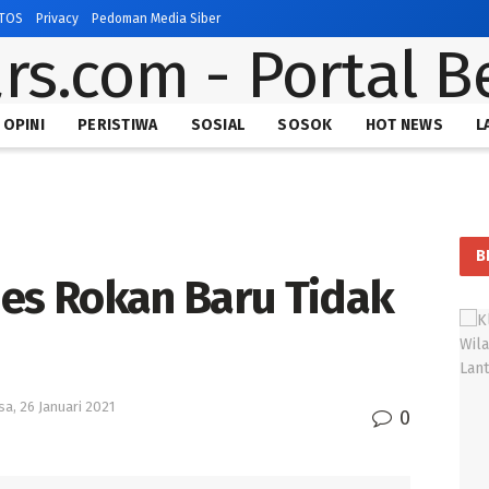
TOS
Privacy
Pedoman Media Siber
OPINI
PERISTIWA
SOSIAL
SOSOK
HOT NEWS
L
B
es Rokan Baru Tidak
sa, 26 Januari 2021
0