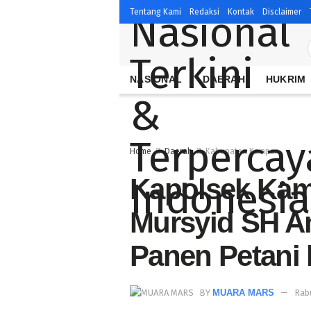
Tentang Kami
Redaksi
Kontak
Disclaimer
NASIONAL
DAERAH
HUKRIM
Home
Daerah
Kabupaten Kampar
Kapolsek Kam
Mursyid SH A
Panen Petani 
BY
MUARA MARS
Rabu