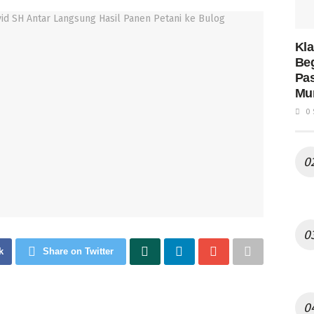
Kla
Be
Pas
Mur
0 
k
Share on Twitter