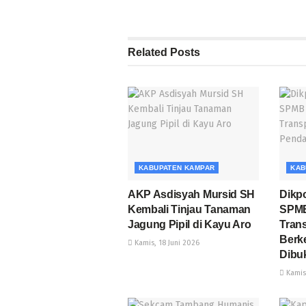
Related
Posts
KABUPATEN KAMPAR
KAB
AKP Asdisyah Mursid SH
Dikp
Kembali Tinjau Tanaman
SPMB
Jagung Pipil di Kayu Aro
Tran
Berke
Kamis, 18 Juni 2026
Dibuk
Kamis,