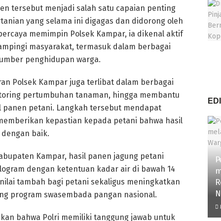
en tersebut menjadi salah satu capaian penting
nian yang selama ini digagas dan didorong oleh
ipercaya memimpin Polsek Kampar, ia dikenal aktif
ampingi masyarakat, termasuk dalam berbagai
 sumber penghidupan warga.
ran Polsek Kampar juga terlibat dalam berbagai
itoring pertumbuhan tanaman, hingga membantu
ED
l panen petani. Langkah tersebut mendapat
 memberikan kepastian kepada petani bahwa hasil
 dengan baik.
abupaten Kampar, hasil panen jagung petani
P
ilogram dengan ketentuan kadar air di bawah 14
m
nilai tambah bagi petani sekaligus meningkatkan
R
N
g program swasembada pangan nasional.
M
kan bahwa Polri memiliki tanggung jawab untuk