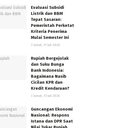
Evaluasi Subsidi
Listrik dan BBM
Tepat Sasaran:
Pemerintah Perketat
Kriteria Penerima
Mulai Semester Ini
Jumat, 31 Juli 2026
Rupiah Bergejolak
dan Suku Bunga
Bank Indonesia:
Bagaimana Nasib
Cicilan KPR dan
Kredit Kendaraan?
Jumat, 31 Juli 2026
Guncangan Ekonomi
Nasional: Respons
Istana dan DPR Saat
Nilai Tukar Rupiah