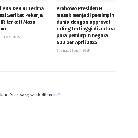
i PKS DPR RI Terima
Prabowo Presiden RI
asi Serikat Pekerja
masuk menjadi pemimpin
HR terkait Masa
dunia dengan approval
iun
rating tertinggi di antara
para pemimpin negara
 28 Mei 2025
G20 per April 2025
Jumat, 25 April 2025
*
kan.
Ruas yang wajib ditandai