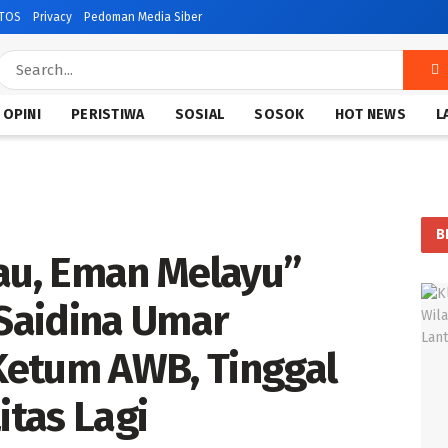
TOS
Privacy
Pedoman Media Siber
OPINI
PERISTIWA
SOSIAL
SOSOK
HOT NEWS
L
B
au, Eman Melayu”
 Saidina Umar
 Ketum AWB, Tinggal
itas Lagi