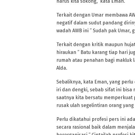
harus kita sokong,” kata Eman.
Terkait dengan Umar membawa AWB, 
negatif dalam sudut pandang dir
wadah AWB ini ” Sudah pak Umar, g
Terkait dengan kritik maupun huj
hiraukan ” Batu karang tiap hari j
rumah atau penahan bagi makluk la
Alda.
Sebaliknya, kata Eman, yang perlu di
iri dan dengki, sebab sifat ini bi
saatnya kita bersatu memperkuat prof
rusak ulah segelintiran orang yang
Perlu dikatahui profesi pers ini ada
secara rasional baik dalam menjal
berorganisasi ” Cintailah profesi kit