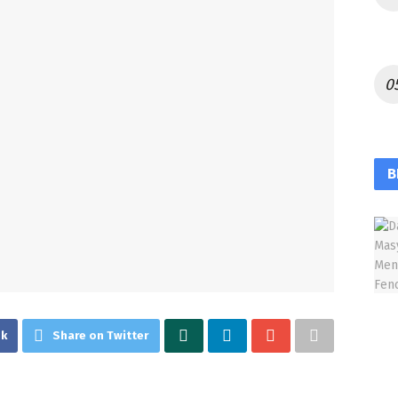
B
ok
Share on Twitter