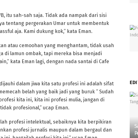
itu sah-sah saja. Tidak ada nampak dari sisi
inya tentang pergerakan Umar untuk membentuk
assful aja. Kami dukung kok,” kata Eman.
atan atau cemoohan yang menghantam, tidak usah
uga di lamun ombak, tapi mereka bisa menjadi
in,” kata Eman lagi, dengan nada santai di Cafe
EDI
jauhi dalam jiwa kita satu profesi ini adalah sifat
sa memecah belah yang baik jadi yang buruk ” Sudah
esi kita ini, kita ini profesi mulia, jangan di
 tidak profesional,” ucap Eman.
lah profesi intelektual, sebaiknya kita berpikiran
S
ankan profesi jurnalis maupun dalam bergaul dan
P
a ini, hargailah profesi kita ini,” ucap Eman.