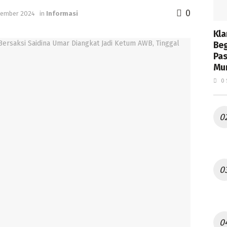
0
tember 2024
in
Informasi
Kla
Beg
Pas
Mur
0 