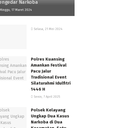
engedar Narkoba
Minggu, 17 Maret 2024
Selasa, 21 Mei 2024
Polres Kuansing
Amankan Festival
Pacu Jalur
Tradisional Event
Silaturahmi Idulfitri
1446 H
Senin, 7 April 2025
Polsek Kelayang
Ungkap Dua Kasus
Narkoba di Dua