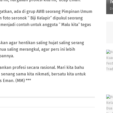
P
gatkan, ada di grup AWB seorang Pimpinan Umum
foto seronok ” Biji Kelapir” dipukul seorang
a menjadi contoh untuk anggota ” Malu kita” tegas
an agar hentikan saling hujat saling serang
a saling merangkul, agar pers ini lebih
epannya.
alankan profesi secara rasional. Mari kita bahu
enang sama kita nikmati, bersatu kita untuk
as Eman. (MM) ***