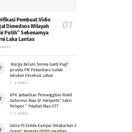
rifikasi Pembuat Vidio
al Dimedsos Wilayah
ir Putih” Sebenarnya
ni Laka Lantas
SHARES
Warga Belum Terima Ganti Rugi”
Jurusita PN Pekanbaru Sudah
lakukan Eksekusi Lahan
0 SHARES
KPK Jadwalkan Pemanggilan Wakil
Gubernur Riau SF Hariyanto” Saksi
Pelapor ” Pejabat Riau OTT
0 SHARES
Calon Pj Sekda Kampar Dikabarkan 3
Orang” Anggota DPRD Ingatkan