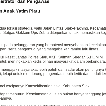
inistrator dan Pengawas
n Anak Yatim Piatu
i dua lokasi strategis, yaitu Jalan Lintas Siak–Pakning, Kecama
l Satgas Gakkum Ops Zebra diterjunkan untuk memastikan keg
us pada pelanggaran yang berpotensi menyebabkan kecelakaan,
an, serta pengemudi yang mengabaikan rambu lalu lintas.
lui Kasat Lantas Polres Siak, AKP Kaliman Siregar, S.H., M.M.
untuk meningkatkan kedisiplinan masyarakat dalam berkendara.
in mengajak masyarakat lebih patuh dan sadar akan pentingnya
, tetapi untuk mendorong pengendara lebih tertib dan peduli t
ci terciptanya Kamseltibcarlantas di Kabupaten Siak.
dapat menurun. Keselamatan di jalan bukan hanya tanggung jaw
bahnya.