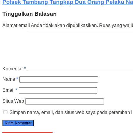
Polsek Tambang Tangkap Dua Orang Pelaku Na
Tinggalkan Balasan
Alamat email Anda tidak akan dipublikasikan.
Ruas yang waji
Komentar
*
Nama
*
Email
*
Situs Web
Simpan nama, email, dan situs web saya pada peramban in