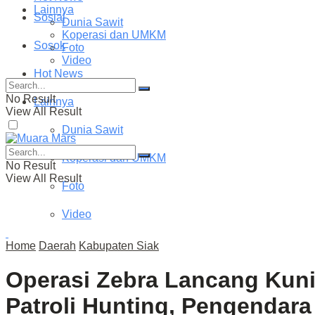
Lainnya
Sosial
Dunia Sawit
Koperasi dan UMKM
Sosok
Foto
Video
Hot News
No Result
Lainnya
View All Result
Dunia Sawit
Koperasi dan UMKM
No Result
View All Result
Foto
Video
Home
Daerah
Kabupaten Siak
Operasi Zebra Lancang Kunin
Patroli Hunting, Pengendara 