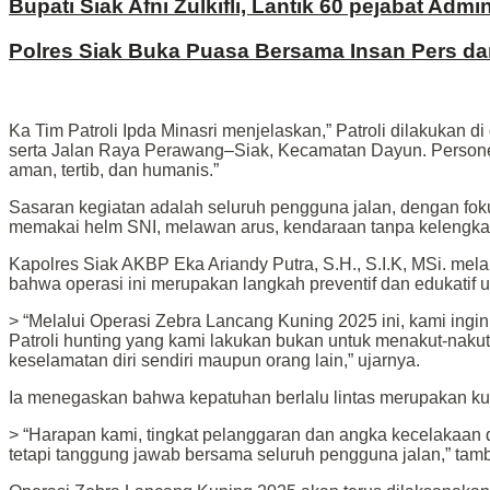
Bupati Siak Afni Zulkifli, Lantik 60 pejabat Adm
Polres Siak Buka Puasa Bersama Insan Pers da
Ka Tim Patroli Ipda Minasri menjelaskan,” Patroli dilakukan d
serta Jalan Raya Perawang–Siak, Kecamatan Dayun. Persone
aman, tertib, dan humanis.”
Sasaran kegiatan adalah seluruh pengguna jalan, dengan fok
memakai helm SNI, melawan arus, kendaraan tanpa kelengkap
Kapolres Siak AKBP Eka Ariandy Putra, S.H., S.I.K, MSi. mela
bahwa operasi ini merupakan langkah preventif dan edukatif 
> “Melalui Operasi Zebra Lancang Kuning 2025 ini, kami ing
Patroli hunting yang kami lakukan bukan untuk menakut-nakuti
keselamatan diri sendiri maupun orang lain,” ujarnya.
Ia menegaskan bahwa kepatuhan berlalu lintas merupakan kun
> “Harapan kami, tingkat pelanggaran dan angka kecelakaan 
tetapi tanggung jawab bersama seluruh pengguna jalan,” tam