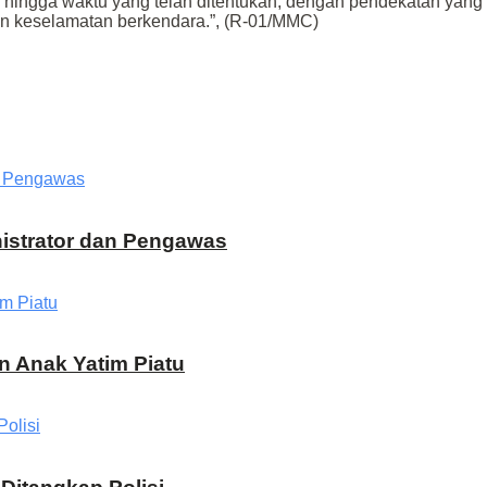
 hingga waktu yang telah ditentukan, dengan pendekatan yang
n keselamatan berkendara.”, (R-01/MMC)
inistrator dan Pengawas
n Anak Yatim Piatu