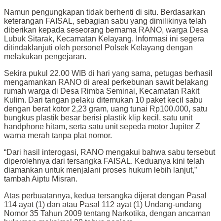
Namun pengungkapan tidak berhenti di situ. Berdasarkan
keterangan FAISAL, sebagian sabu yang dimilikinya telah
diberikan kepada seseorang bernama RANO, warga Desa
Lubuk Sitarak, Kecamatan Kelayang. Informasi ini segera
ditindaklanjuti oleh personel Polsek Kelayang dengan
melakukan pengejaran.
Sekira pukul 22.00 WIB di hari yang sama, petugas berhasil
mengamankan RANO di areal perkebunan sawit belakang
rumah warga di Desa Rimba Seminai, Kecamatan Rakit
Kulim. Dari tangan pelaku ditemukan 10 paket kecil sabu
dengan berat kotor 2,23 gram, uang tunai Rp100.000, satu
bungkus plastik besar berisi plastik klip kecil, satu unit
handphone hitam, serta satu unit sepeda motor Jupiter Z
warna merah tanpa plat nomor.
“Dari hasil interogasi, RANO mengakui bahwa sabu tersebut
diperolehnya dari tersangka FAISAL. Keduanya kini telah
diamankan untuk menjalani proses hukum lebih lanjut,”
tambah Aiptu Misran.
Atas perbuatannya, kedua tersangka dijerat dengan Pasal
114 ayat (1) dan atau Pasal 112 ayat (1) Undang-undang
Nomor 35 Tahun 2009 tentang Narkotika, dengan ancaman