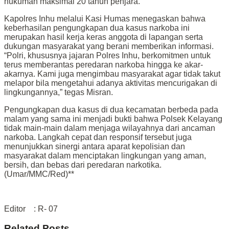
hukuman maksimal 20 tahun penjara.
Kapolres Inhu melalui Kasi Humas menegaskan bahwa
keberhasilan pengungkapan dua kasus narkoba ini
merupakan hasil kerja keras anggota di lapangan serta
dukungan masyarakat yang berani memberikan informasi.
“Polri, khususnya jajaran Polres Inhu, berkomitmen untuk
terus memberantas peredaran narkoba hingga ke akar-
akarnya. Kami juga mengimbau masyarakat agar tidak takut
melapor bila mengetahui adanya aktivitas mencurigakan di
lingkungannya,” tegas Misran.
Pengungkapan dua kasus di dua kecamatan berbeda pada
malam yang sama ini menjadi bukti bahwa Polsek Kelayang
tidak main-main dalam menjaga wilayahnya dari ancaman
narkoba. Langkah cepat dan responsif tersebut juga
menunjukkan sinergi antara aparat kepolisian dan
masyarakat dalam menciptakan lingkungan yang aman,
bersih, dan bebas dari peredaran narkotika.
(Umar/MMC/Red)**
Editor : R- 07
Related
Posts