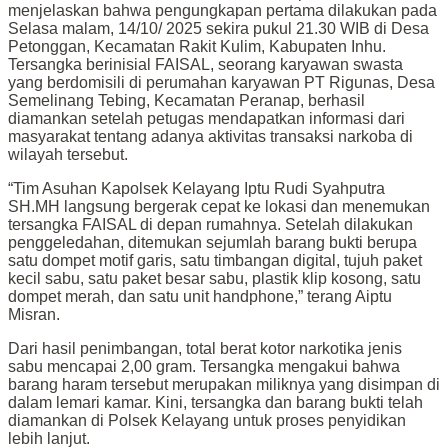
menjelaskan bahwa pengungkapan pertama dilakukan pada
Selasa malam, 14/10/ 2025 sekira pukul 21.30 WIB di Desa
Petonggan, Kecamatan Rakit Kulim, Kabupaten Inhu.
Tersangka berinisial FAISAL, seorang karyawan swasta
yang berdomisili di perumahan karyawan PT Rigunas, Desa
Semelinang Tebing, Kecamatan Peranap, berhasil
diamankan setelah petugas mendapatkan informasi dari
masyarakat tentang adanya aktivitas transaksi narkoba di
wilayah tersebut.
“Tim Asuhan Kapolsek Kelayang Iptu Rudi Syahputra
SH.MH langsung bergerak cepat ke lokasi dan menemukan
tersangka FAISAL di depan rumahnya. Setelah dilakukan
penggeledahan, ditemukan sejumlah barang bukti berupa
satu dompet motif garis, satu timbangan digital, tujuh paket
kecil sabu, satu paket besar sabu, plastik klip kosong, satu
dompet merah, dan satu unit handphone,” terang Aiptu
Misran.
Dari hasil penimbangan, total berat kotor narkotika jenis
sabu mencapai 2,00 gram. Tersangka mengakui bahwa
barang haram tersebut merupakan miliknya yang disimpan di
dalam lemari kamar. Kini, tersangka dan barang bukti telah
diamankan di Polsek Kelayang untuk proses penyidikan
lebih lanjut.