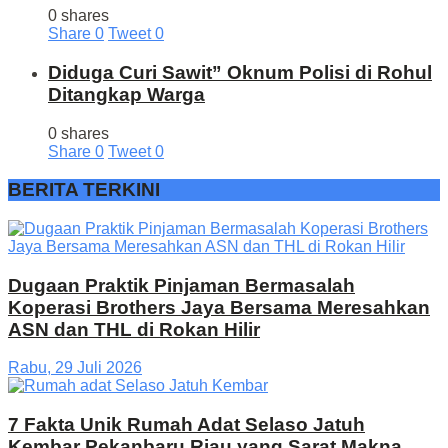
0 shares
Share
0
Tweet
0
Diduga Curi Sawit” Oknum Polisi di Rohul
Ditangkap Warga
0 shares
Share
0
Tweet
0
BERITA TERKINI
Dugaan Praktik Pinjaman Bermasalah
Koperasi Brothers Jaya Bersama Meresahkan
ASN dan THL di Rokan Hilir
Rabu, 29 Juli 2026
7 Fakta Unik Rumah Adat Selaso Jatuh
Kembar Pekanbaru Riau yang Sarat Makna