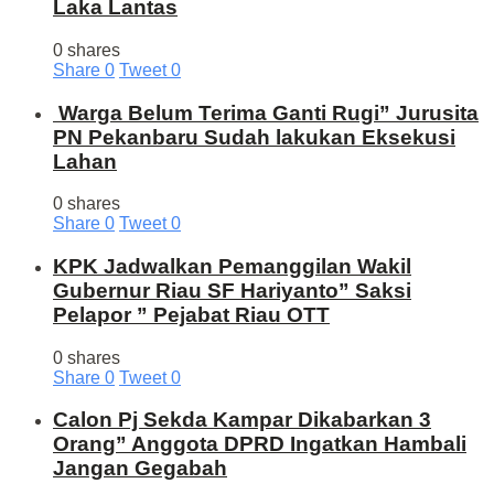
Laka Lantas
0 shares
Share
0
Tweet
0
Warga Belum Terima Ganti Rugi” Jurusita
PN Pekanbaru Sudah lakukan Eksekusi
Lahan
0 shares
Share
0
Tweet
0
KPK Jadwalkan Pemanggilan Wakil
Gubernur Riau SF Hariyanto” Saksi
Pelapor ” Pejabat Riau OTT
0 shares
Share
0
Tweet
0
Calon Pj Sekda Kampar Dikabarkan 3
Orang” Anggota DPRD Ingatkan Hambali
Jangan Gegabah