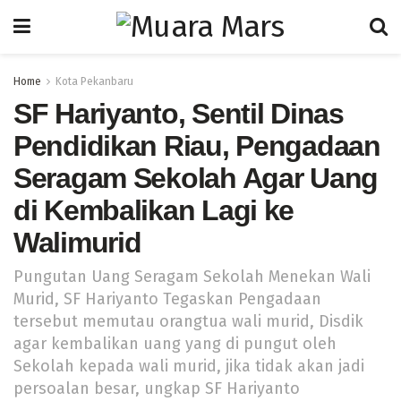
Home
Kota Pekanbaru
SF Hariyanto, Sentil Dinas
Pendidikan Riau, Pengadaan
Seragam Sekolah Agar Uang
di Kembalikan Lagi ke
Walimurid
Pungutan Uang Seragam Sekolah Menekan Wali
Murid, SF Hariyanto Tegaskan Pengadaan
tersebut memutau orangtua wali murid, Disdik
agar kembalikan uang yang di pungut oleh
Sekolah kepada wali murid, jika tidak akan jadi
persoalan besar, ungkap SF Hariyanto