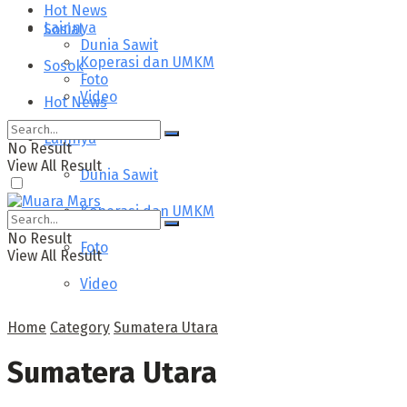
Hot News
Lainnya
Sosial
Dunia Sawit
Koperasi dan UMKM
Sosok
Foto
Video
Hot News
Lainnya
No Result
View All Result
Dunia Sawit
Koperasi dan UMKM
No Result
Foto
View All Result
Video
Home
Category
Sumatera Utara
Sumatera Utara