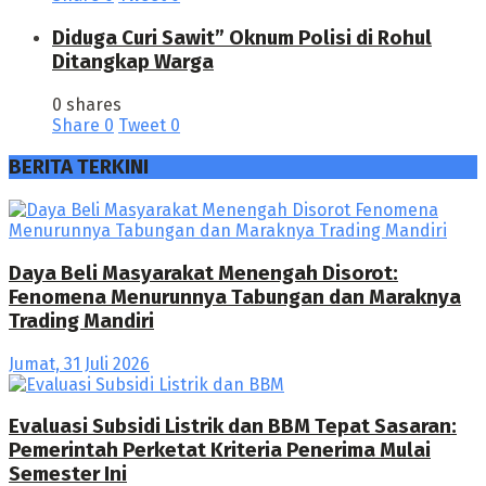
Diduga Curi Sawit” Oknum Polisi di Rohul
Ditangkap Warga
0 shares
Share
0
Tweet
0
BERITA TERKINI
Daya Beli Masyarakat Menengah Disorot:
Fenomena Menurunnya Tabungan dan Maraknya
Trading Mandiri
Jumat, 31 Juli 2026
Evaluasi Subsidi Listrik dan BBM Tepat Sasaran:
Pemerintah Perketat Kriteria Penerima Mulai
Semester Ini