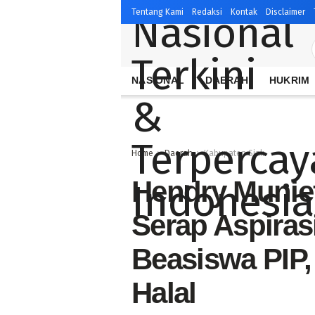
Tentang Kami
Redaksi
Kontak
Disclaimer
NASIONAL
DAERAH
HUKRIM
Home
Daerah
Kabupaten Siak
Hendry Munief 
Serap Aspiras
Beasiswa PIP, 
Halal