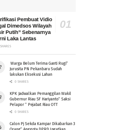
rifikasi Pembuat Vidio
gal Dimedsos Wilayah
ir Putih” Sebenarnya
ni Laka Lantas
SHARES
Warga Belum Terima Ganti Rugi”
Jurusita PN Pekanbaru Sudah
lakukan Eksekusi Lahan
0 SHARES
KPK Jadwalkan Pemanggilan Wakil
Gubernur Riau SF Hariyanto” Saksi
Pelapor ” Pejabat Riau OTT
0 SHARES
Calon Pj Sekda Kampar Dikabarkan 3
Orang” Anggota DPRD Ingatkan