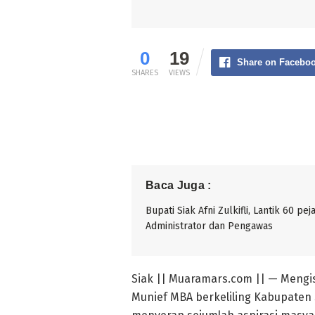
0
19
Share on Facebo
SHARES
VIEWS
Baca Juga :
Bupati Siak Afni Zulkifli, Lantik 60 pej
Administrator dan Pengawas
Siak || Muaramars.com || — Mengi
Munief MBA berkeliling Kabupaten