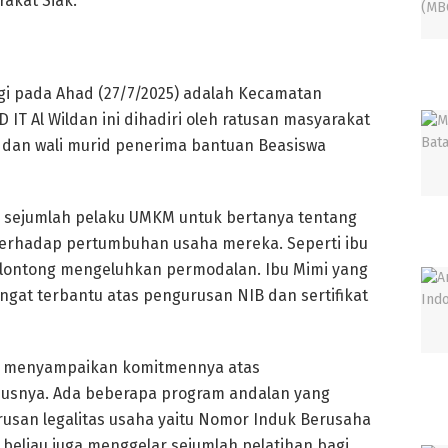
akat Siak.
ngi pada Ahad (27/7/2025) adalah Kecamatan
D IT Al Wildan ini dihadiri oleh ratusan masyarakat
an wali murid penerima bantuan Beasiswa
 sejumlah pelaku UMKM untuk bertanya tentang
terhadap pertumbuhan usaha mereka. Seperti ibu
elontong mengeluhkan permodalan. Ibu Mimi yang
gat terbantu atas pengurusan NIB dan sertifikat
ef menyampaikan komitmennya atas
usnya. Ada beberapa program andalan yang
urusan legalitas usaha yaitu Nomor Induk Berusaha
itu beliau juga menggelar sejumlah pelatihan bagi