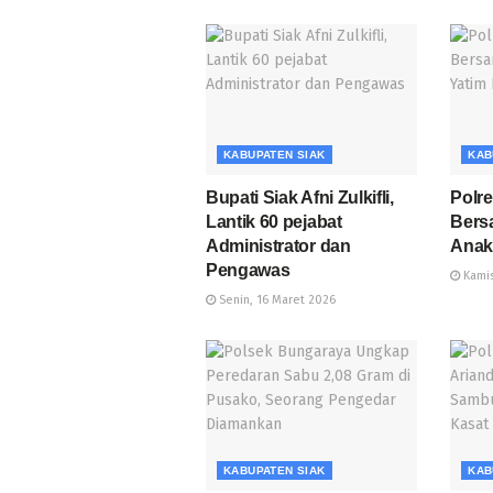
KABUPATEN SIAK
KAB
Bupati Siak Afni Zulkifli,
Polr
Lantik 60 pejabat
Bers
Administrator dan
Anak 
Pengawas
Kamis
Senin, 16 Maret 2026
KABUPATEN SIAK
KAB