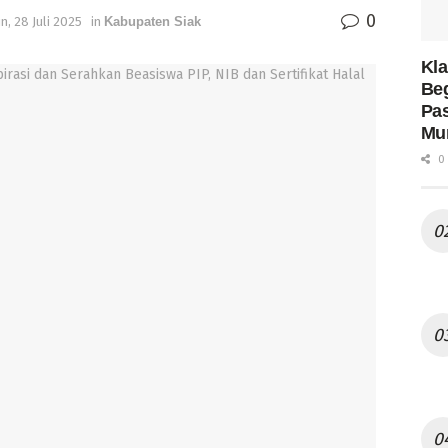
0
n, 28 Juli 2025
in
Kabupaten Siak
Kla
Be
Pas
Mur
0 