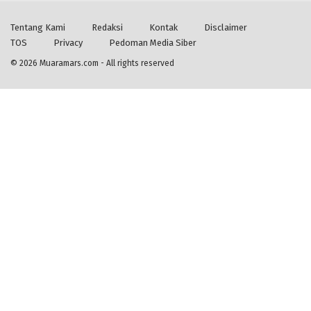
Tentang Kami
Redaksi
Kontak
Disclaimer
TOS
Privacy
Pedoman Media Siber
© 2026
Muaramars.com
- All rights reserved