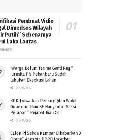
rifikasi Pembuat Vidio
al Dimedsos Wilayah
ir Putih” Sebenarnya
ni Laka Lantas
SHARES
Warga Belum Terima Ganti Rugi”
Jurusita PN Pekanbaru Sudah
lakukan Eksekusi Lahan
0 SHARES
KPK Jadwalkan Pemanggilan Wakil
Gubernur Riau SF Hariyanto” Saksi
Pelapor ” Pejabat Riau OTT
0 SHARES
Calon Pj Sekda Kampar Dikabarkan 3
Orang” Anggota DPRD Ingatkan