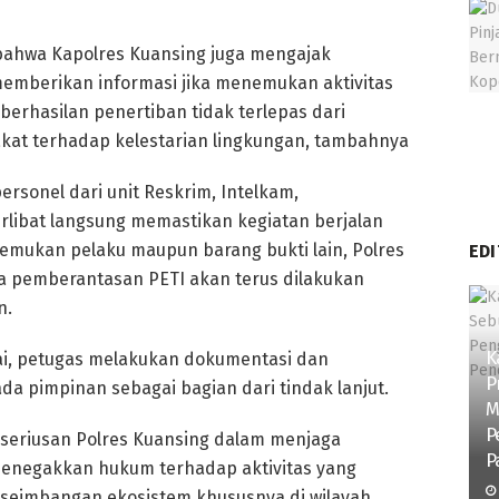
bahwa Kapolres Kuansing juga mengajak
memberikan informasi jika menemukan aktivitas
berhasilan penertiban tidak terlepas dari
at terhadap kelestarian lingkungan, tambahnya
ersonel dari unit Reskrim, Intelkam,
libat langsung memastikan kegiatan berjalan
temukan pelaku maupun barang bukti lain, Polres
EDI
 pemberantasan PETI akan terus dilakukan
n.
K
sai, petugas melakukan dokumentasi dan
P
a pimpinan sebagai bagian dari tindak lanjut.
M
P
eseriusan Polres Kuansing dalam menjaga
P
 menegakkan hukum terhadap aktivitas yang
eimbangan ekosistem khususnya di wilayah