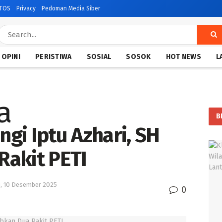
TOS
Privacy
Pedoman Media Siber
OPINI
PERISTIWA
SOSIAL
SOSOK
HOT NEWS
L
B
ngi Iptu Azhari, SH
Rakit PETI
, 10 Desember 2025
0