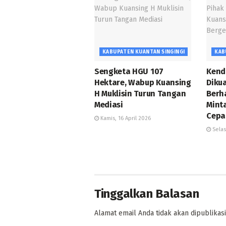
KABUPATEN KUANTAN SINGINGI
KAB
Sengketa HGU 107
Kend
Hektare, Wabup Kuansing
Diku
H Muklisin Turun Tangan
Berh
Mediasi
Mint
Cepa
Kamis, 16 April 2026
Selas
Tinggalkan Balasan
Alamat email Anda tidak akan dipublikasi