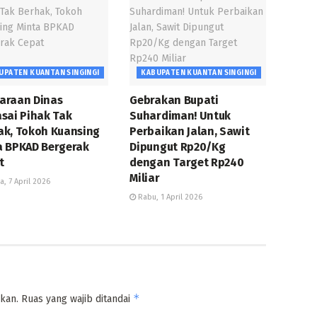
UPATEN KUANTAN SINGINGI
KABUPATEN KUANTAN SINGINGI
araan Dinas
Gebrakan Bupati
asai Pihak Tak
Suhardiman! Untuk
ak, Tokoh Kuansing
Perbaikan Jalan, Sawit
a BPKAD Bergerak
Dipungut Rp20/Kg
t
dengan Target Rp240
Miliar
a, 7 April 2026
Rabu, 1 April 2026
*
kan.
Ruas yang wajib ditandai