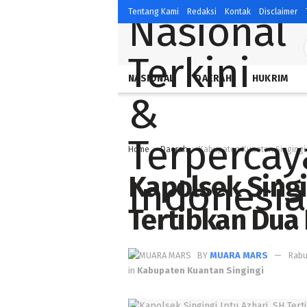
Tentang Kami
Redaksi
Kontak
Disclaimer
NASIONAL
DAERAH
HUKRIM
Home
Daerah
Kabupaten Kuantan Singingi
Kapolsek Singi
Tertibkan Dua 
BY
MUARA MARS
Rabu
in
Kabupaten Kuantan Singingi