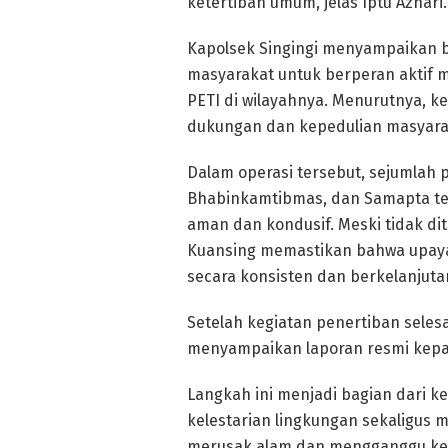
ketertiban umum, jelas Iptu Azhari.
Kapolsek Singingi menyampaikan 
masyarakat untuk berperan aktif 
PETI di wilayahnya. Menurutnya, ke
dukungan dan kepedulian masyarak
Dalam operasi tersebut, sejumlah p
Bhabinkamtibmas, dan Samapta ter
aman dan kondusif. Meski tidak di
Kuansing memastikan bahwa upaya
secara konsisten dan berkelanjuta
Setelah kegiatan penertiban sele
menyampaikan laporan resmi kepad
Langkah ini menjadi bagian dari k
kelestarian lingkungan sekaligus
merusak alam dan mengganggu kes