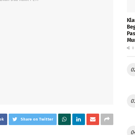
Kla
Beg
Pas
Mur
0 
ok
Share on Twitter