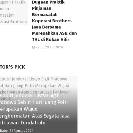
Dugaan Praktik
Pinjaman
Bermasalah
Koperasi Brothers
Jaya Bersama
Meresahkan ASN dan
THL di Rokan Hilir
Rabu, 29 Juli 2026
TOR'S PICK
apolri Jenderal Listyo Sigit
rabowo Sebut Hari Juang Polri
erupakan Wujud
enghormatan Atas Segala Jasa
ahlawan Pendahulu
Rabu, 21 Agustus 2024