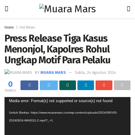
Home
Hot News
Press Release Tiga Kasus
Menonjol, Kapolres Rohul
Ungkap Motif Para Pelaku
BY
MUARA MARS
Sabtu, 24 Agustus 2024
0
SHARES
Pemutar
Media error: Format(s) not supported or source(s) not found
Video
Unduh Berkas: https://www.muaramars.com/wp-content/uploads/2024/08/VID-
20240824-WA0011-2.mp4?_=1