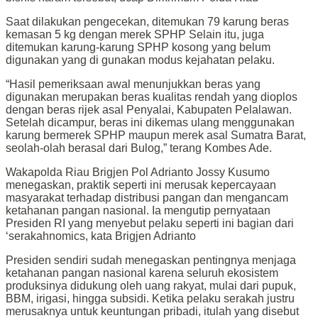
Saat dilakukan pengecekan, ditemukan 79 karung beras
kemasan 5 kg dengan merek SPHP Selain itu, juga
ditemukan karung-karung SPHP kosong yang belum
digunakan yang di gunakan modus kejahatan pelaku.
“Hasil pemeriksaan awal menunjukkan beras yang
digunakan merupakan beras kualitas rendah yang dioplos
dengan beras rijek asal Penyalai, Kabupaten Pelalawan.
Setelah dicampur, beras ini dikemas ulang menggunakan
karung bermerek SPHP maupun merek asal Sumatra Barat,
seolah-olah berasal dari Bulog,” terang Kombes Ade.
Wakapolda Riau Brigjen Pol Adrianto Jossy Kusumo
menegaskan, praktik seperti ini merusak kepercayaan
masyarakat terhadap distribusi pangan dan mengancam
ketahanan pangan nasional. Ia mengutip pernyataan
Presiden RI yang menyebut pelaku seperti ini bagian dari
‘serakahnomics, kata Brigjen Adrianto
Presiden sendiri sudah menegaskan pentingnya menjaga
ketahanan pangan nasional karena seluruh ekosistem
produksinya didukung oleh uang rakyat, mulai dari pupuk,
BBM, irigasi, hingga subsidi. Ketika pelaku serakah justru
merusaknya untuk keuntungan pribadi, itulah yang disebut