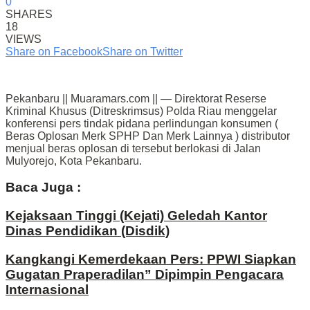
0
SHARES
18
VIEWS
Share on Facebook
Share on Twitter
Pekanbaru || Muaramars.com || — Direktorat Reserse
Kriminal Khusus (Ditreskrimsus) Polda Riau menggelar
konferensi pers tindak pidana perlindungan konsumen (
Beras Oplosan Merk SPHP Dan Merk Lainnya ) distributor
menjual beras oplosan di tersebut berlokasi di Jalan
Mulyorejo, Kota Pekanbaru.
Baca Juga :
Kejaksaan Tinggi (Kejati) Geledah Kantor
Dinas Pendidikan (Disdik)
Kangkangi Kemerdekaan Pers: PPWI Siapkan
Gugatan Praperadilan” Dipimpin Pengacara
Internasional