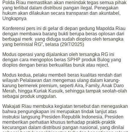
Polda Riau memastikan akan menindak tegas semua pihak
yang terlibat dalam distribusi pangan ilegal. Penegakan
hukum akan dilakukan secara transparan dan akuntabel,
Ungkapnya
Konferensi pers ini di gelar di depan gedung Mapolda Riau
dengan membawa barang bukti berupa beras oplosan dari
berbagai merk yang diduga sudah dioplos oleh tersangka
yang berinisial RG”, selasa (29/7/2025)
Modus operasi yang dijalankan oleh tersangka RG ini
dengan cara mengoplos beras SPHP produk Bulog yang
dioplos dengan beras berkualitas buruk atau reject.
Modus kedua, pelaku membeli beras kualitas rendah dari
wilayah Pelalawan dan mengemas ulang dalam karung-
karung bermerek premium, seperti Aira, Family, Anak Daro
Merah, hingga Kuriak Kusuik, sehingga tampak seolah-olah
sebagai produk unggulan.
Wakajati Riau membuka kegiatan tersebut dan menegaskan
bahwa pengungkapan ini merupakan tindak lanjut atas
instruksi langsung Presiden Republik Indonesia. Presiden
memberikan perhatian khusus terhadap praktik-praktik
kecurangan dalam distribusi pangan nasional, yang dinilai