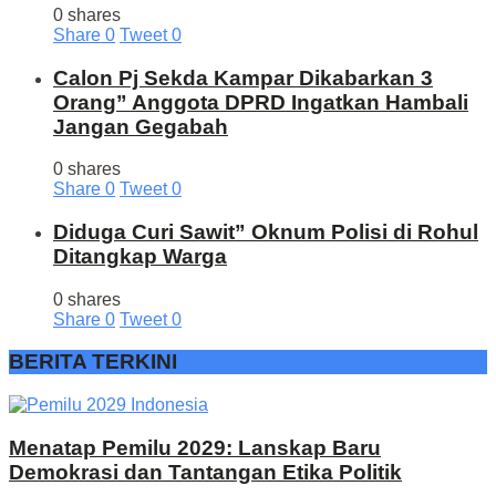
0 shares
Share
0
Tweet
0
Calon Pj Sekda Kampar Dikabarkan 3
Orang” Anggota DPRD Ingatkan Hambali
Jangan Gegabah
0 shares
Share
0
Tweet
0
Diduga Curi Sawit” Oknum Polisi di Rohul
Ditangkap Warga
0 shares
Share
0
Tweet
0
BERITA TERKINI
Menatap Pemilu 2029: Lanskap Baru
Demokrasi dan Tantangan Etika Politik