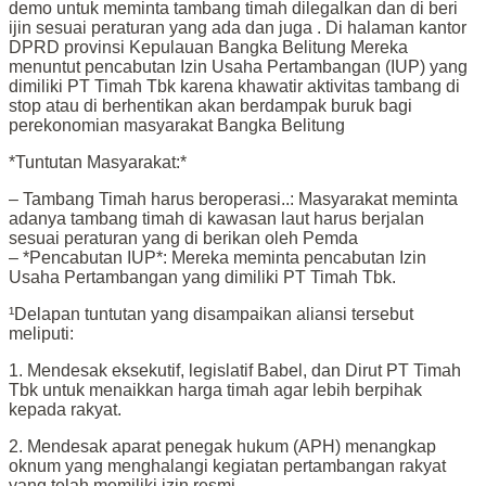
demo untuk meminta tambang timah dilegalkan dan di beri
ijin sesuai peraturan yang ada dan juga . Di halaman kantor
DPRD provinsi Kepulauan Bangka Belitung Mereka
menuntut pencabutan Izin Usaha Pertambangan (IUP) yang
dimiliki PT Timah Tbk karena khawatir aktivitas tambang di
stop atau di berhentikan akan berdampak buruk bagi
perekonomian masyarakat Bangka Belitung
*Tuntutan Masyarakat:*
– Tambang Timah harus beroperasi..: Masyarakat meminta
adanya tambang timah di kawasan laut harus berjalan
sesuai peraturan yang di berikan oleh Pemda
– *Pencabutan IUP*: Mereka meminta pencabutan Izin
Usaha Pertambangan yang dimiliki PT Timah Tbk.
¹Delapan tuntutan yang disampaikan aliansi tersebut
meliputi:
1. Mendesak eksekutif, legislatif Babel, dan Dirut PT Timah
Tbk untuk menaikkan harga timah agar lebih berpihak
kepada rakyat.
2. Mendesak aparat penegak hukum (APH) menangkap
oknum yang menghalangi kegiatan pertambangan rakyat
yang telah memiliki izin resmi.