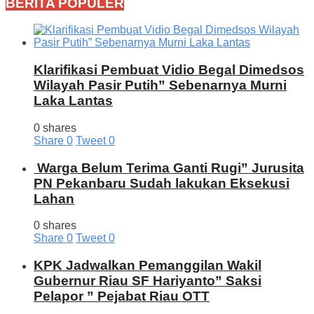
BERITA POPULER
Klarifikasi Pembuat Vidio Begal Dimedsos
Wilayah Pasir Putih” Sebenarnya Murni
Laka Lantas
0 shares
Share
0
Tweet
0
Warga Belum Terima Ganti Rugi” Jurusita
PN Pekanbaru Sudah lakukan Eksekusi
Lahan
0 shares
Share
0
Tweet
0
KPK Jadwalkan Pemanggilan Wakil
Gubernur Riau SF Hariyanto” Saksi
Pelapor ” Pejabat Riau OTT