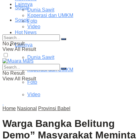
Lainnya
Sosial
Dunia Sawit
Koperasi dan UMKM
Sosok
Foto
Video
Hot News
No Result
Lainnya
View All Result
Dunia Sawit
Koperasi dan UMKM
No Result
View All Result
Foto
Video
Home
Nasional
Provinsi Babel
Warga Bangka Belitung
Demo” Masyarakat Meminta